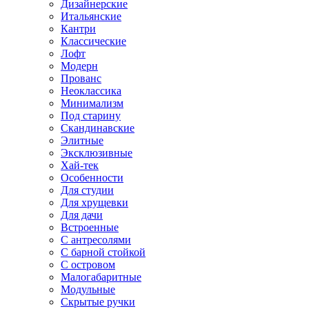
Дизайнерские
Итальянские
Кантри
Классические
Лофт
Модерн
Прованс
Неоклассика
Минимализм
Под старину
Скандинавские
Элитные
Эксклюзивные
Хай-тек
Особенности
Для студии
Для хрущевки
Для дачи
Встроенные
С антресолями
С барной стойкой
С островом
Малогабаритные
Модульные
Скрытые ручки