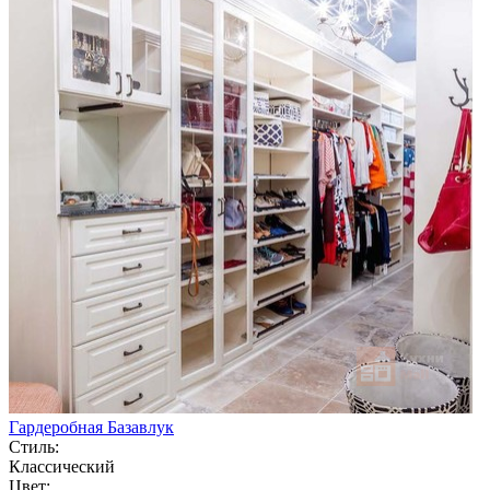
Гардеробная Базавлук
Стиль:
Классический
Цвет: