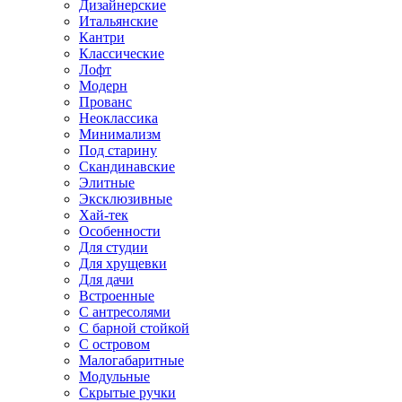
Дизайнерские
Итальянские
Кантри
Классические
Лофт
Модерн
Прованс
Неоклассика
Минимализм
Под старину
Скандинавские
Элитные
Эксклюзивные
Хай-тек
Особенности
Для студии
Для хрущевки
Для дачи
Встроенные
С антресолями
С барной стойкой
С островом
Малогабаритные
Модульные
Скрытые ручки