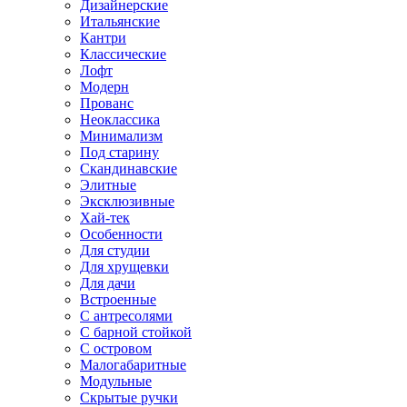
Дизайнерские
Итальянские
Кантри
Классические
Лофт
Модерн
Прованс
Неоклассика
Минимализм
Под старину
Скандинавские
Элитные
Эксклюзивные
Хай-тек
Особенности
Для студии
Для хрущевки
Для дачи
Встроенные
С антресолями
С барной стойкой
С островом
Малогабаритные
Модульные
Скрытые ручки