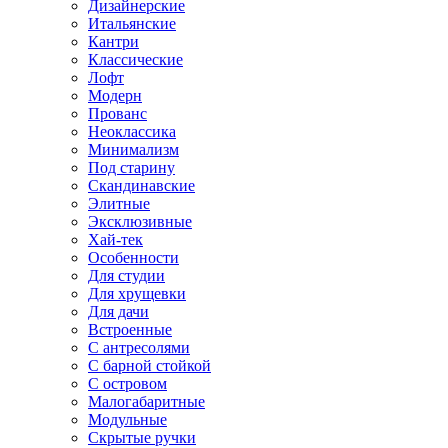
Дизайнерские
Итальянские
Кантри
Классические
Лофт
Модерн
Прованс
Неоклассика
Минимализм
Под старину
Скандинавские
Элитные
Эксклюзивные
Хай-тек
Особенности
Для студии
Для хрущевки
Для дачи
Встроенные
С антресолями
С барной стойкой
С островом
Малогабаритные
Модульные
Скрытые ручки