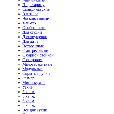
Минимализм
Под старину
Скандинавские
Элитные
Эксклюзивные
Хай-тек
Особенности
Для студии
Для хрущевки
Для дачи
Встроенные
С антресолями
С барной стойкой
С островом
Малогабаритные
Модульные
Скрытые ручки
Размер
Мини-кухни
Узкие
3 кв. м.
5 кв. м.
6 кв. м.
9 кв. м.
Все для кухни