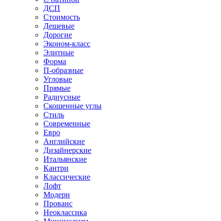
ДСП
Стоимость
Дешевые
Дорогие
Эконом-класс
Элитные
Форма
П-образные
Угловые
Прямые
Радиусные
Скошенные углы
Стиль
Современные
Евро
Английские
Дизайнерские
Итальянские
Кантри
Классические
Лофт
Модерн
Прованс
Неоклассика