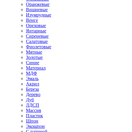
Оранжевые
Вишневые
Изумрудные
Венге
Ореховые
Янтарные
Сиреневые
Салатовые
Фиолетовые
Мятные
Золотые
Синие
Материал
МДФ
Эмаль
Акрил
Береза
Дерево
Дуб
ЛДСП
Массив
Пластик
Шпон
Экошпон
С патиной