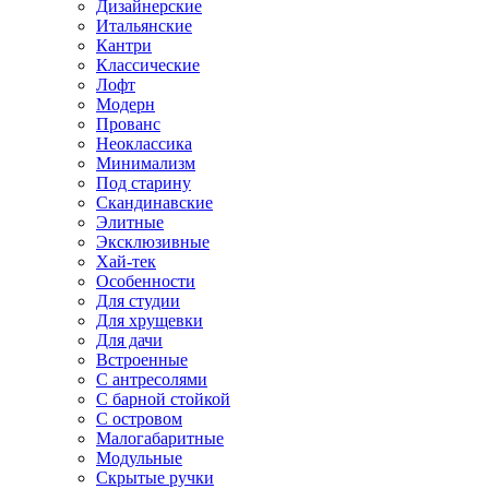
Дизайнерские
Итальянские
Кантри
Классические
Лофт
Модерн
Прованс
Неоклассика
Минимализм
Под старину
Скандинавские
Элитные
Эксклюзивные
Хай-тек
Особенности
Для студии
Для хрущевки
Для дачи
Встроенные
С антресолями
С барной стойкой
С островом
Малогабаритные
Модульные
Скрытые ручки