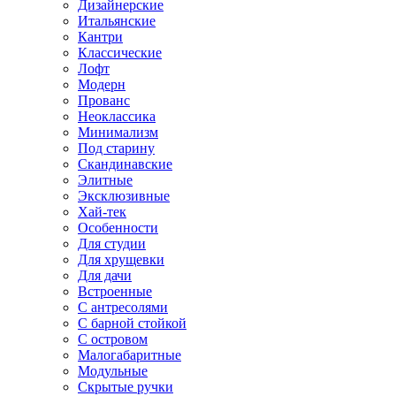
Дизайнерские
Итальянские
Кантри
Классические
Лофт
Модерн
Прованс
Неоклассика
Минимализм
Под старину
Скандинавские
Элитные
Эксклюзивные
Хай-тек
Особенности
Для студии
Для хрущевки
Для дачи
Встроенные
С антресолями
С барной стойкой
С островом
Малогабаритные
Модульные
Скрытые ручки