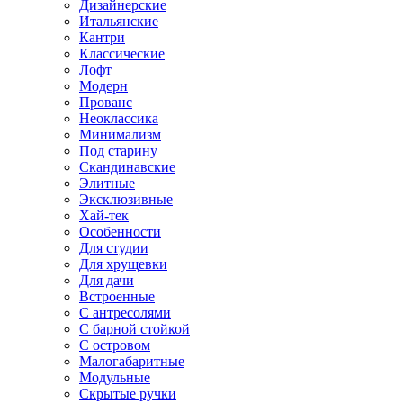
Дизайнерские
Итальянские
Кантри
Классические
Лофт
Модерн
Прованс
Неоклассика
Минимализм
Под старину
Скандинавские
Элитные
Эксклюзивные
Хай-тек
Особенности
Для студии
Для хрущевки
Для дачи
Встроенные
С антресолями
С барной стойкой
С островом
Малогабаритные
Модульные
Скрытые ручки