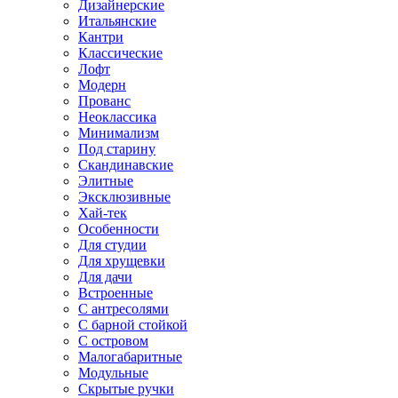
Дизайнерские
Итальянские
Кантри
Классические
Лофт
Модерн
Прованс
Неоклассика
Минимализм
Под старину
Скандинавские
Элитные
Эксклюзивные
Хай-тек
Особенности
Для студии
Для хрущевки
Для дачи
Встроенные
С антресолями
С барной стойкой
С островом
Малогабаритные
Модульные
Скрытые ручки