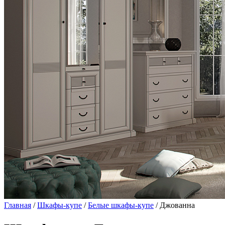
Главная
/
Шкафы-купе
/
Белые шкафы-купе
/ Джованна