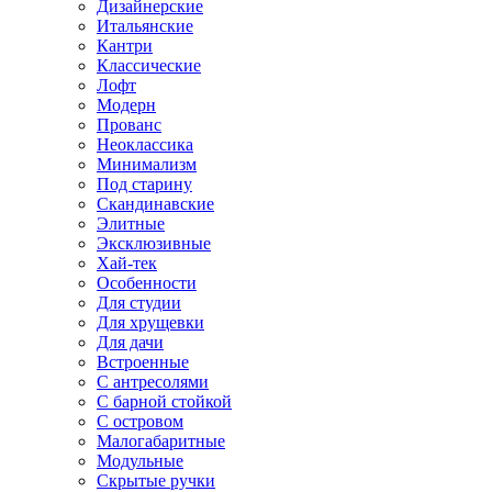
Дизайнерские
Итальянские
Кантри
Классические
Лофт
Модерн
Прованс
Неоклассика
Минимализм
Под старину
Скандинавские
Элитные
Эксклюзивные
Хай-тек
Особенности
Для студии
Для хрущевки
Для дачи
Встроенные
С антресолями
С барной стойкой
С островом
Малогабаритные
Модульные
Скрытые ручки