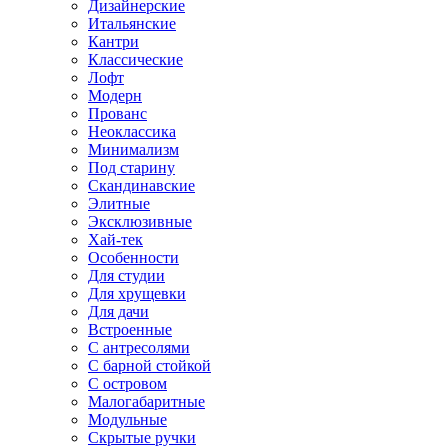
Дизайнерские
Итальянские
Кантри
Классические
Лофт
Модерн
Прованс
Неоклассика
Минимализм
Под старину
Скандинавские
Элитные
Эксклюзивные
Хай-тек
Особенности
Для студии
Для хрущевки
Для дачи
Встроенные
С антресолями
С барной стойкой
С островом
Малогабаритные
Модульные
Скрытые ручки