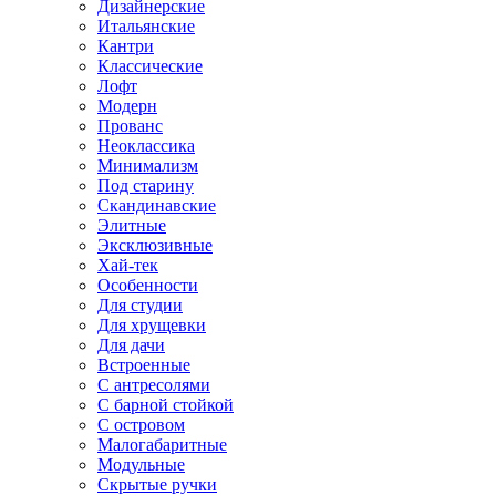
Дизайнерские
Итальянские
Кантри
Классические
Лофт
Модерн
Прованс
Неоклассика
Минимализм
Под старину
Скандинавские
Элитные
Эксклюзивные
Хай-тек
Особенности
Для студии
Для хрущевки
Для дачи
Встроенные
С антресолями
С барной стойкой
С островом
Малогабаритные
Модульные
Скрытые ручки