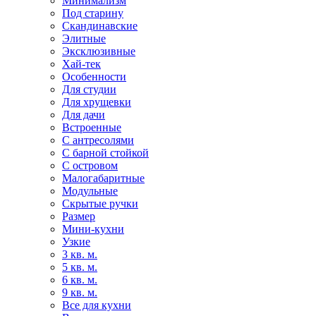
Минимализм
Под старину
Скандинавские
Элитные
Эксклюзивные
Хай-тек
Особенности
Для студии
Для хрущевки
Для дачи
Встроенные
С антресолями
С барной стойкой
С островом
Малогабаритные
Модульные
Скрытые ручки
Размер
Мини-кухни
Узкие
3 кв. м.
5 кв. м.
6 кв. м.
9 кв. м.
Все для кухни