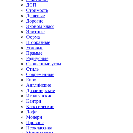
ДСП
Стоимость
Дешевые
Дорогие
Эконом-класс
Элитные
Форма
П-образные
Угловые
Прямые
Радиусные
Скошенные углы
Стиль
Современные
Евро
Английские
Дизайнерские
Итальянские
Кантри
Классические
Лофт
Модерн
Прованс
Неоклассика