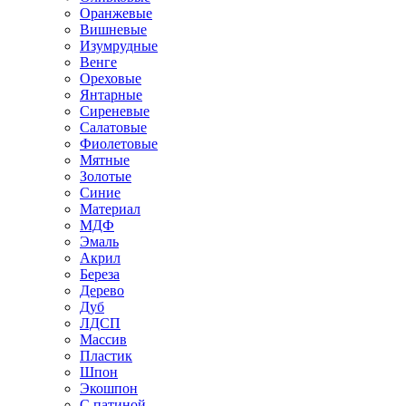
Оранжевые
Вишневые
Изумрудные
Венге
Ореховые
Янтарные
Сиреневые
Салатовые
Фиолетовые
Мятные
Золотые
Синие
Материал
МДФ
Эмаль
Акрил
Береза
Дерево
Дуб
ЛДСП
Массив
Пластик
Шпон
Экошпон
С патиной