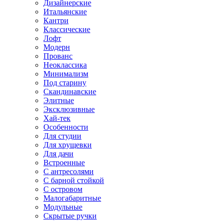
Дизайнерские
Итальянские
Кантри
Классические
Лофт
Модерн
Прованс
Неоклассика
Минимализм
Под старину
Скандинавские
Элитные
Эксклюзивные
Хай-тек
Особенности
Для студии
Для хрущевки
Для дачи
Встроенные
С антресолями
С барной стойкой
С островом
Малогабаритные
Модульные
Скрытые ручки