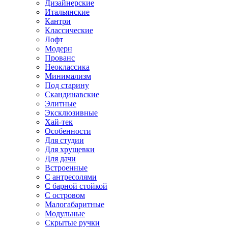
Дизайнерские
Итальянские
Кантри
Классические
Лофт
Модерн
Прованс
Неоклассика
Минимализм
Под старину
Скандинавские
Элитные
Эксклюзивные
Хай-тек
Особенности
Для студии
Для хрущевки
Для дачи
Встроенные
С антресолями
С барной стойкой
С островом
Малогабаритные
Модульные
Скрытые ручки