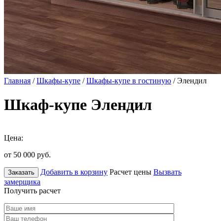
Главная
/
Шкафы-купе
/
Шкафы-купе в гостиную
/ Элендил
Шкаф-купе Элендил
Цена:
от 50 000
руб.
Добавить в корзину
Расчет цены
Вызвать
Заказать
замерщика
Получить расчет