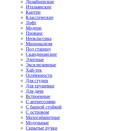
Дизайнерские
Итальянские
Кантри
Классические
Лофт
Модерн
Прованс
Неоклассика
Минимализм
Под старину
Скандинавские
Элитные
Эксклюзивные
Хай-тек
Особенности
Для студии
Для хрущевки
Для дачи
Встроенные
С антресолями
С барной стойкой
С островом
Малогабаритные
Модульные
Скрытые ручки