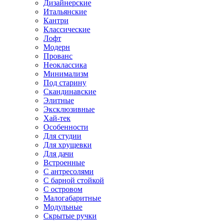
Дизайнерские
Итальянские
Кантри
Классические
Лофт
Модерн
Прованс
Неоклассика
Минимализм
Под старину
Скандинавские
Элитные
Эксклюзивные
Хай-тек
Особенности
Для студии
Для хрущевки
Для дачи
Встроенные
С антресолями
С барной стойкой
С островом
Малогабаритные
Модульные
Скрытые ручки