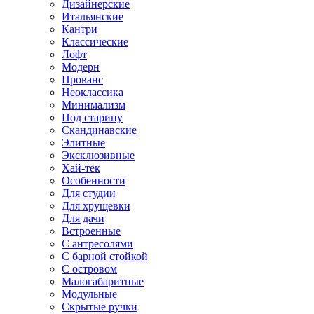
Дизайнерские
Итальянские
Кантри
Классические
Лофт
Модерн
Прованс
Неоклассика
Минимализм
Под старину
Скандинавские
Элитные
Эксклюзивные
Хай-тек
Особенности
Для студии
Для хрущевки
Для дачи
Встроенные
С антресолями
С барной стойкой
С островом
Малогабаритные
Модульные
Скрытые ручки