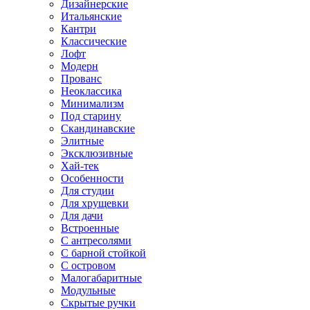
Дизайнерские
Итальянские
Кантри
Классические
Лофт
Модерн
Прованс
Неоклассика
Минимализм
Под старину
Скандинавские
Элитные
Эксклюзивные
Хай-тек
Особенности
Для студии
Для хрущевки
Для дачи
Встроенные
С антресолями
С барной стойкой
С островом
Малогабаритные
Модульные
Скрытые ручки