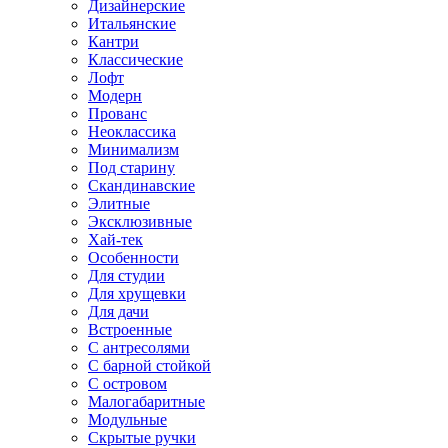
Дизайнерские
Итальянские
Кантри
Классические
Лофт
Модерн
Прованс
Неоклассика
Минимализм
Под старину
Скандинавские
Элитные
Эксклюзивные
Хай-тек
Особенности
Для студии
Для хрущевки
Для дачи
Встроенные
С антресолями
С барной стойкой
С островом
Малогабаритные
Модульные
Скрытые ручки