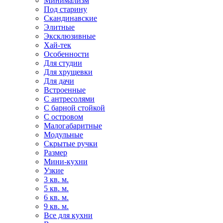
Минимализм
Под старину
Скандинавские
Элитные
Эксклюзивные
Хай-тек
Особенности
Для студии
Для хрущевки
Для дачи
Встроенные
С антресолями
С барной стойкой
С островом
Малогабаритные
Модульные
Скрытые ручки
Размер
Мини-кухни
Узкие
3 кв. м.
5 кв. м.
6 кв. м.
9 кв. м.
Все для кухни