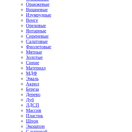
Оранжевые
Вишневые
Изумрудные
Венге
Ореховые
Янтарные
Сиреневые
Салатовые
Фиолетовые
Мятные
Золотые
Синие
Материал
МДФ
Эмаль
Акрил
Береза
Дерево
Дуб
ЛДСП
Массив
Пластик
Шпон
Экошпон
С патиной