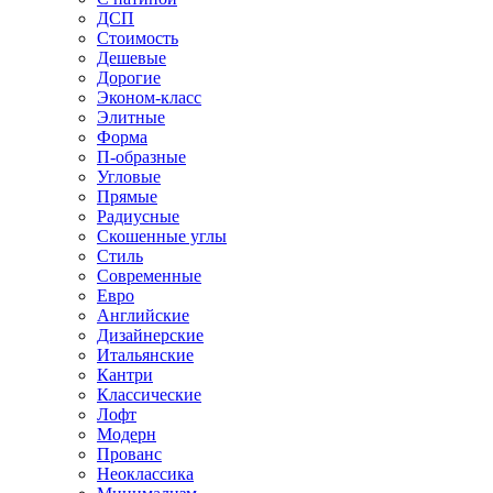
ДСП
Стоимость
Дешевые
Дорогие
Эконом-класс
Элитные
Форма
П-образные
Угловые
Прямые
Радиусные
Скошенные углы
Стиль
Современные
Евро
Английские
Дизайнерские
Итальянские
Кантри
Классические
Лофт
Модерн
Прованс
Неоклассика