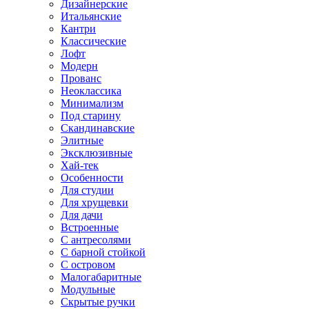
Дизайнерские
Итальянские
Кантри
Классические
Лофт
Модерн
Прованс
Неоклассика
Минимализм
Под старину
Скандинавские
Элитные
Эксклюзивные
Хай-тек
Особенности
Для студии
Для хрущевки
Для дачи
Встроенные
С антресолями
С барной стойкой
С островом
Малогабаритные
Модульные
Скрытые ручки