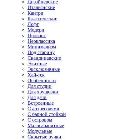
Дизайнерские
Итальянские
Кантри
Классические
Лофт
Модерн
Прованс
Неоклассика
Минимализм
Под старину
Скандинавские
Элитные
Эксклюзивные
Хай-тек
Особенности
Для студии
Для хрущевки
Для дачи
Встроенные
С антресолями
С барной стойкой
С островом
Малогабаритные
Модульные
Скрытые ручки