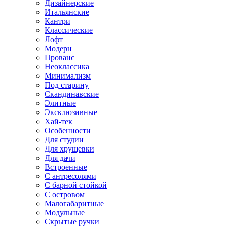
Дизайнерские
Итальянские
Кантри
Классические
Лофт
Модерн
Прованс
Неоклассика
Минимализм
Под старину
Скандинавские
Элитные
Эксклюзивные
Хай-тек
Особенности
Для студии
Для хрущевки
Для дачи
Встроенные
С антресолями
С барной стойкой
С островом
Малогабаритные
Модульные
Скрытые ручки