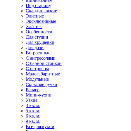
Минимализм
Под старину
Скандинавские
Элитные
Эксклюзивные
Хай-тек
Особенности
Для студии
Для хрущевки
Для дачи
Встроенные
С антресолями
С барной стойкой
С островом
Малогабаритные
Модульные
Скрытые ручки
Размер
Мини-кухни
Узкие
3 кв. м.
5 кв. м.
6 кв. м.
9 кв. м.
Все для кухни