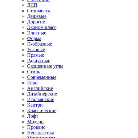
ДСП
Стоимость
Дешевые
Дорогие
Эконом-класс
Элитные
Форма
П-образные
Угловые
Прямые
Радиусные
Скошенные углы
Стиль
Современные
Евро
Английские
Дизайнерские
Итальянские
Кантри
Классические
Лофт
Модерн
Прованс
Неоклассика