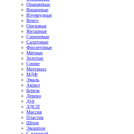
Оранжевые
Вишневые
Изумрудные
Венге
Ореховые
Янтарные
Сиреневые
Салатовые
Фиолетовые
Мятные
Золотые
Синие
Материал
МДФ
Эмаль
Акрил
Береза
Дерево
Дуб
ЛДСП
Массив
Пластик
Шпон
Экошпон
С патиной