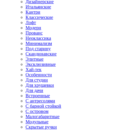
Дизайнерские
Итальянские
Кантри
Классические
Лофт
Модерн
Прованс
Неоклассика
Минимализм
Под старину
Скандинавские
Элитные
Эксклюзивные
Хай-тек
Особенности
Для студии
Для хрущевки
Для дачи
Встроенные
С антресолями
С барной стойкой
С островом
Малогабаритные
Модульные
Скрытые ручки