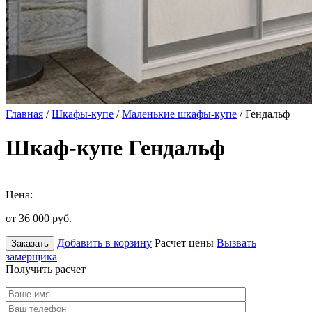
Главная
/
Шкафы-купе
/
Маленькие шкафы-купе
/ Гендальф
Шкаф-купе Гендальф
Цена:
от 36 000
руб.
Добавить в корзину
Расчет цены
Вызвать
Заказать
замерщика
Получить расчет