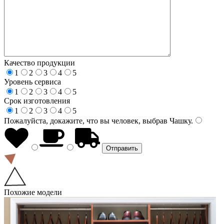
Качество продукции
1
2
3
4
5
Уровень сервиса
1
2
3
4
5
Срок изготовления
1
2
3
4
5
Пожалуйста, докажите, что вы человек, выбрав
Чашку
.
Похожие модели