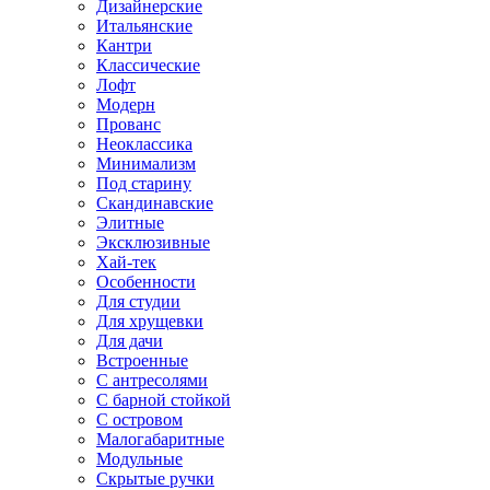
Дизайнерские
Итальянские
Кантри
Классические
Лофт
Модерн
Прованс
Неоклассика
Минимализм
Под старину
Скандинавские
Элитные
Эксклюзивные
Хай-тек
Особенности
Для студии
Для хрущевки
Для дачи
Встроенные
С антресолями
С барной стойкой
С островом
Малогабаритные
Модульные
Скрытые ручки