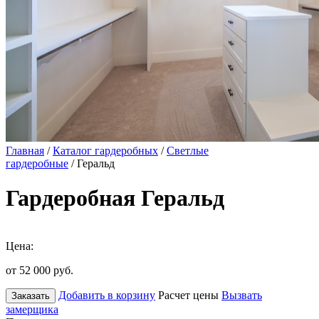
Главная
/
Каталог гардеробных
/
Светлые
гардеробные
/ Геральд
Гардеробная Геральд
Цена:
от 52 000
руб.
Добавить в корзину
Расчет цены
Вызвать
Заказать
замерщика