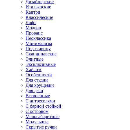
Дизайнерские
Итальянские
Кантри
Классические
Лофт
Модерн
Прованс
Неоклассика
Минимализм
Под старину
Скандинавские
Элитные
Эксклюзивные
Хай-тек
Особенности
Для студии
Для хрущевки
Для дачи
Встроенные
С антресолями
С барной стойкой
С островом
Малогабаритные
Модульные
Скрытые ручки