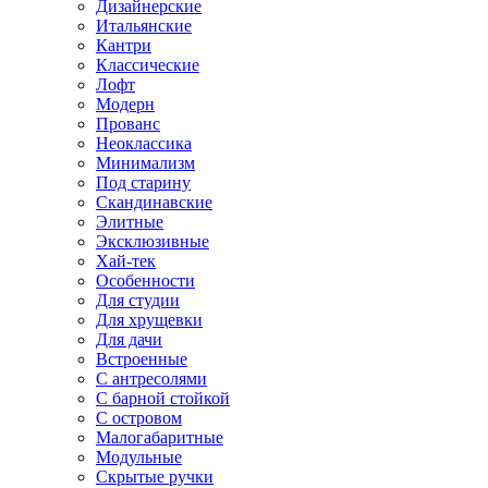
Дизайнерские
Итальянские
Кантри
Классические
Лофт
Модерн
Прованс
Неоклассика
Минимализм
Под старину
Скандинавские
Элитные
Эксклюзивные
Хай-тек
Особенности
Для студии
Для хрущевки
Для дачи
Встроенные
С антресолями
С барной стойкой
С островом
Малогабаритные
Модульные
Скрытые ручки