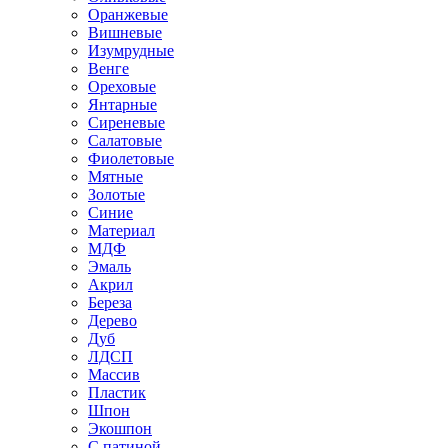
Оранжевые
Вишневые
Изумрудные
Венге
Ореховые
Янтарные
Сиреневые
Салатовые
Фиолетовые
Мятные
Золотые
Синие
Материал
МДФ
Эмаль
Акрил
Береза
Дерево
Дуб
ЛДСП
Массив
Пластик
Шпон
Экошпон
С патиной