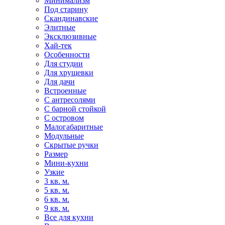
Минимализм
Под старину
Скандинавские
Элитные
Эксклюзивные
Хай-тек
Особенности
Для студии
Для хрущевки
Для дачи
Встроенные
С антресолями
С барной стойкой
С островом
Малогабаритные
Модульные
Скрытые ручки
Размер
Мини-кухни
Узкие
3 кв. м.
5 кв. м.
6 кв. м.
9 кв. м.
Все для кухни