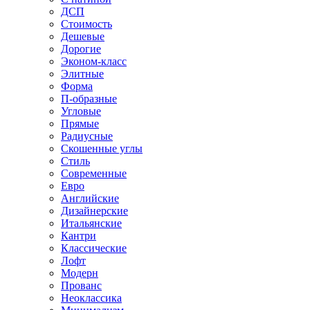
ДСП
Стоимость
Дешевые
Дорогие
Эконом-класс
Элитные
Форма
П-образные
Угловые
Прямые
Радиусные
Скошенные углы
Стиль
Современные
Евро
Английские
Дизайнерские
Итальянские
Кантри
Классические
Лофт
Модерн
Прованс
Неоклассика