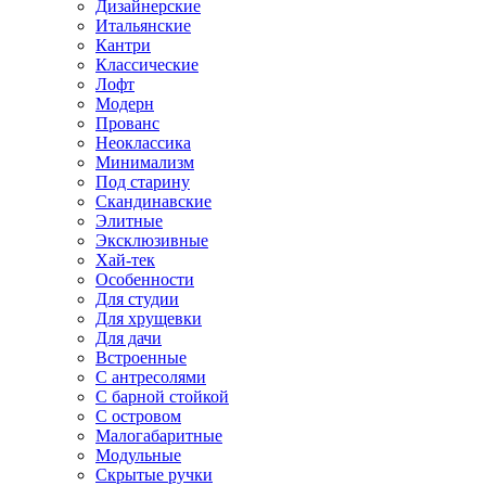
Дизайнерские
Итальянские
Кантри
Классические
Лофт
Модерн
Прованс
Неоклассика
Минимализм
Под старину
Скандинавские
Элитные
Эксклюзивные
Хай-тек
Особенности
Для студии
Для хрущевки
Для дачи
Встроенные
С антресолями
С барной стойкой
С островом
Малогабаритные
Модульные
Скрытые ручки