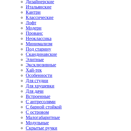
Дизайнерские
Итальянские
Кантри
Классические
Лофт
Модерн
Прованс
Неоклассика
Минимализм
Под старину
Скандинавские
Элитные
Эксклюзивные
Хай-тек
Особенности
Для студии
Для хрущевки
Для дачи
Встроенные
С антресолями
С барной стойкой
С островом
Малогабаритные
Модульные
Скрытые ручки