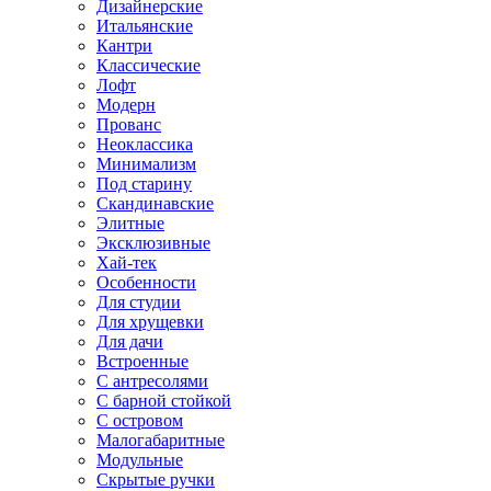
Дизайнерские
Итальянские
Кантри
Классические
Лофт
Модерн
Прованс
Неоклассика
Минимализм
Под старину
Скандинавские
Элитные
Эксклюзивные
Хай-тек
Особенности
Для студии
Для хрущевки
Для дачи
Встроенные
С антресолями
С барной стойкой
С островом
Малогабаритные
Модульные
Скрытые ручки