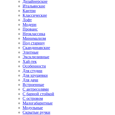
Дизайнерские
Итальянские
Кантри
Классические
Лофт
Модерн
Прованс
Неоклассика
Минимализм
Под старину
Скандинавские
Элитные
Эксклюзивные
Хай-тек
Особенности
Для студии
Для хрущевки
Для дачи
Встроенные
С антресолями
С барной стойкой
С островом
Малогабаритные
Модульные
Скрытые ручки