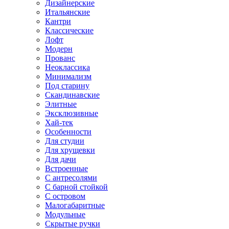
Дизайнерские
Итальянские
Кантри
Классические
Лофт
Модерн
Прованс
Неоклассика
Минимализм
Под старину
Скандинавские
Элитные
Эксклюзивные
Хай-тек
Особенности
Для студии
Для хрущевки
Для дачи
Встроенные
С антресолями
С барной стойкой
С островом
Малогабаритные
Модульные
Скрытые ручки