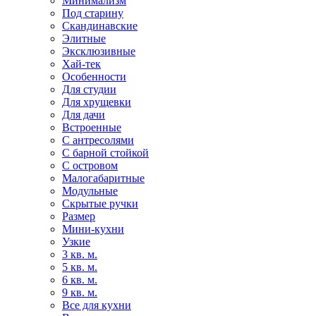
Минимализм
Под старину
Скандинавские
Элитные
Эксклюзивные
Хай-тек
Особенности
Для студии
Для хрущевки
Для дачи
Встроенные
С антресолями
С барной стойкой
С островом
Малогабаритные
Модульные
Скрытые ручки
Размер
Мини-кухни
Узкие
3 кв. м.
5 кв. м.
6 кв. м.
9 кв. м.
Все для кухни