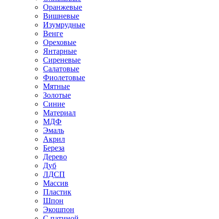
Оранжевые
Вишневые
Изумрудные
Венге
Ореховые
Янтарные
Сиреневые
Салатовые
Фиолетовые
Мятные
Золотые
Синие
Материал
МДФ
Эмаль
Акрил
Береза
Дерево
Дуб
ЛДСП
Массив
Пластик
Шпон
Экошпон
С патиной