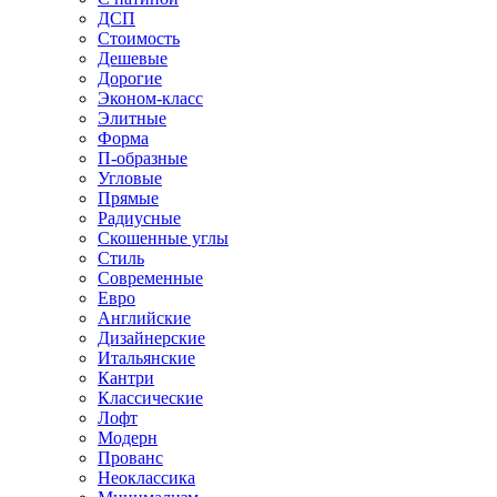
ДСП
Стоимость
Дешевые
Дорогие
Эконом-класс
Элитные
Форма
П-образные
Угловые
Прямые
Радиусные
Скошенные углы
Стиль
Современные
Евро
Английские
Дизайнерские
Итальянские
Кантри
Классические
Лофт
Модерн
Прованс
Неоклассика