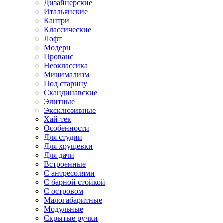
Дизайнерские
Итальянские
Кантри
Классические
Лофт
Модерн
Прованс
Неоклассика
Минимализм
Под старину
Скандинавские
Элитные
Эксклюзивные
Хай-тек
Особенности
Для студии
Для хрущевки
Для дачи
Встроенные
С антресолями
С барной стойкой
С островом
Малогабаритные
Модульные
Скрытые ручки