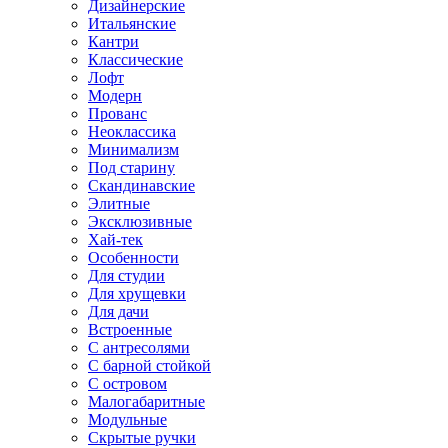
Дизайнерские
Итальянские
Кантри
Классические
Лофт
Модерн
Прованс
Неоклассика
Минимализм
Под старину
Скандинавские
Элитные
Эксклюзивные
Хай-тек
Особенности
Для студии
Для хрущевки
Для дачи
Встроенные
С антресолями
С барной стойкой
С островом
Малогабаритные
Модульные
Скрытые ручки