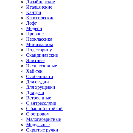
Дизайнерские
Итальянские
Кантри
Классические
Лофт
Модерн
Прованс
Неоклассика
Минимализм
Под старину
Скандинавские
Элитные
Эксклюзивные
Хай-тек
Особенности
Для студии
Для хрущевки
Для дачи
Встроенные
С антресолями
С барной стойкой
С островом
Малогабаритные
Модульные
Скрытые ручки