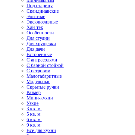
Минимализм
Под старину
Скандинавские
Элитные
Эксклюзивные
Хай-тек
Особенности
Для студии
Для хрущевки
Для дачи
Встроенные
С антресолями
С барной стойкой
С островом
Малогабаритные
Модульные
Скрытые ручки
Размер
Мини-кухни
Узкие
3 кв. м.
5 кв. м.
6 кв. м.
9 кв. м.
Все для кухни