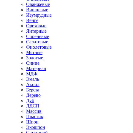
Оранжевые
Вишневые
Изумрудные
Венге
Ореховые
Янтарные
Сиреневые
Салатовые
Фиолетовые
Мятные
Золотые
Синие
Материал
МДФ
Эмаль
Акрил
Береза
Дерево
Дуб
ЛДСП
Массив
Пластик
Шпон
Экошпон
С патиной