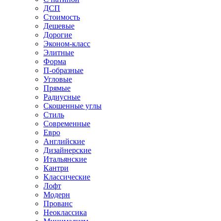
ДСП
Стоимость
Дешевые
Дорогие
Эконом-класс
Элитные
Форма
П-образные
Угловые
Прямые
Радиусные
Скошенные углы
Стиль
Современные
Евро
Английские
Дизайнерские
Итальянские
Кантри
Классические
Лофт
Модерн
Прованс
Неоклассика