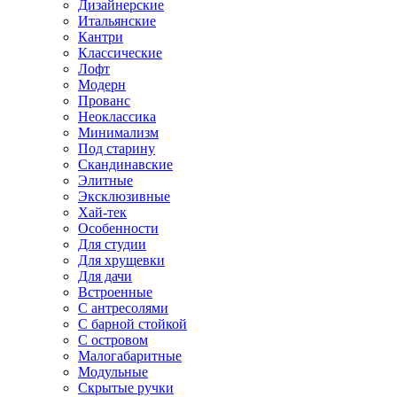
Дизайнерские
Итальянские
Кантри
Классические
Лофт
Модерн
Прованс
Неоклассика
Минимализм
Под старину
Скандинавские
Элитные
Эксклюзивные
Хай-тек
Особенности
Для студии
Для хрущевки
Для дачи
Встроенные
С антресолями
С барной стойкой
С островом
Малогабаритные
Модульные
Скрытые ручки