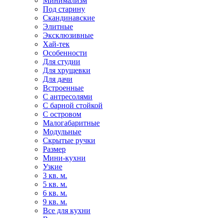
Минимализм
Под старину
Скандинавские
Элитные
Эксклюзивные
Хай-тек
Особенности
Для студии
Для хрущевки
Для дачи
Встроенные
С антресолями
С барной стойкой
С островом
Малогабаритные
Модульные
Скрытые ручки
Размер
Мини-кухни
Узкие
3 кв. м.
5 кв. м.
6 кв. м.
9 кв. м.
Все для кухни