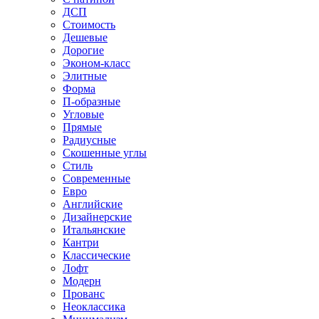
ДСП
Стоимость
Дешевые
Дорогие
Эконом-класс
Элитные
Форма
П-образные
Угловые
Прямые
Радиусные
Скошенные углы
Стиль
Современные
Евро
Английские
Дизайнерские
Итальянские
Кантри
Классические
Лофт
Модерн
Прованс
Неоклассика