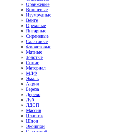
Оранжевые
Вишневые
Изумрудные
Венге
Ореховые
Янтарные
Сиреневые
Салатовые
Фиолетовые
Мятные
Золотые
Синие
Материал
МДФ
Эмаль
Акрил
Береза
Дерево
Дуб
ЛДСП
Массив
Пластик
Шпон
Экошпон
С патиной