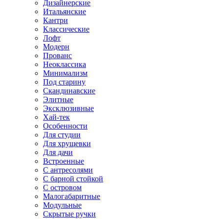
Дизайнерские
Итальянские
Кантри
Классические
Лофт
Модерн
Прованс
Неоклассика
Минимализм
Под старину
Скандинавские
Элитные
Эксклюзивные
Хай-тек
Особенности
Для студии
Для хрущевки
Для дачи
Встроенные
С антресолями
С барной стойкой
С островом
Малогабаритные
Модульные
Скрытые ручки