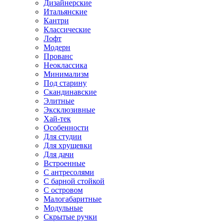
Дизайнерские
Итальянские
Кантри
Классические
Лофт
Модерн
Прованс
Неоклассика
Минимализм
Под старину
Скандинавские
Элитные
Эксклюзивные
Хай-тек
Особенности
Для студии
Для хрущевки
Для дачи
Встроенные
С антресолями
С барной стойкой
С островом
Малогабаритные
Модульные
Скрытые ручки