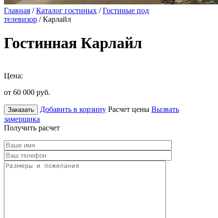
Главная
/
Каталог гостиных
/
Гостиные под
телевизор
/ Карлайл
Гостинная Карлайл
Цена:
от 60 000
руб.
Добавить в корзину
Расчет цены
Вызвать
Заказать
замерщика
Получить расчет