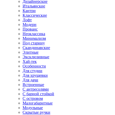
Дизайнерские
Итальянские
Кантри
Классические
Лофт
Модерн
Прованс
Неоклассика
Минимализм
Под старину
Скандинавские
Элитные
Эксклюзивные
Хай-тек
Особенности
Для студии
Для хрущевки
Для дачи
Встроенные
С антресолями
С барной стойкой
С островом
Малогабаритные
Модульные
Скрытые ручки