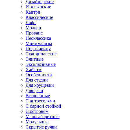
Дизайнерские
Итальянские
Кантри
Классические
Лофт
Модерн
Прованс
Неоклассика
Минимализм
Под старину
Скандинавские
Элитные
Эксклюзивные
Хай-тек
Особенности
Для студии
Для хрущевки
Для дачи
Встроенные
С антресолями
С барной стойкой
С островом
Малогабаритные
Модульные
Скрытые ручки