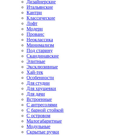
Дизайнерские
Итальянские
Кантри
Классические
Лофт
Модерн
Прованс
Неоклассика
Минимализм
Под старину
Скандинавские
Элитные
Эксклюзивные
Хай-тек
Особенности
Для студии
Для хрущевки
Для дачи
Встроенные
С антресолями
С барной стойкой
С островом
Малогабаритные
Модульные
Скрытые ручки