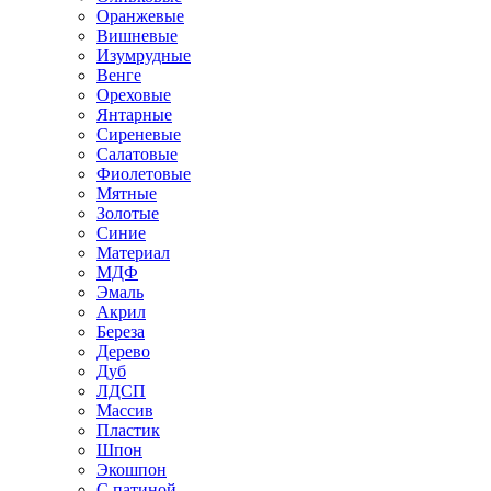
Оранжевые
Вишневые
Изумрудные
Венге
Ореховые
Янтарные
Сиреневые
Салатовые
Фиолетовые
Мятные
Золотые
Синие
Материал
МДФ
Эмаль
Акрил
Береза
Дерево
Дуб
ЛДСП
Массив
Пластик
Шпон
Экошпон
С патиной