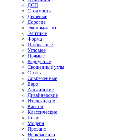
ДСП
Стоимость
Дешевые
Дорогие
Эконом-класс
Элитные
Форма
П-образные
Угловые
Прямые
Радиусные
Скошенные углы
Стиль
Современные
Евро
Английские
Дизайнерские
Итальянские
Кантри
Классические
Лофт
Модерн
Прованс
Неоклассика