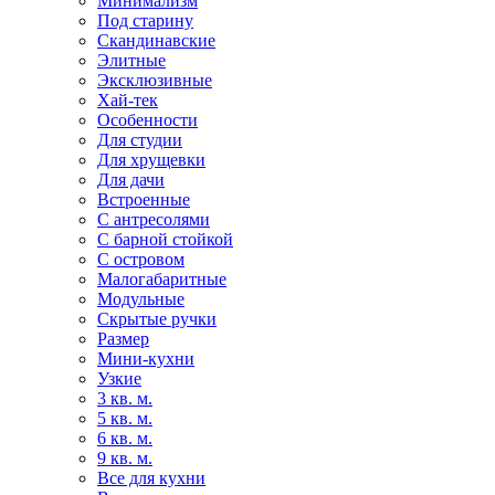
Минимализм
Под старину
Скандинавские
Элитные
Эксклюзивные
Хай-тек
Особенности
Для студии
Для хрущевки
Для дачи
Встроенные
С антресолями
С барной стойкой
С островом
Малогабаритные
Модульные
Скрытые ручки
Размер
Мини-кухни
Узкие
3 кв. м.
5 кв. м.
6 кв. м.
9 кв. м.
Все для кухни