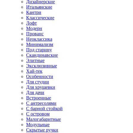
Дизайнерские
Итальянские
Кантри
Классические
Лофт
Модерн
Прованс
Неоклассика
Минимализм
Под старину
Скандинавские
Элитные
Эксклюзивные
Хай-тек
Особенности
Для студии
Для хрущевки
Для дачи
Встроенные
С антресолями
С барной стойкой
С островом
Малогабаритные
Модульные
Скрытые ручки