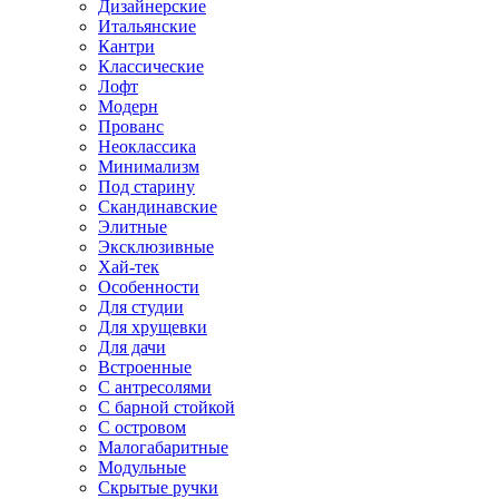
Дизайнерские
Итальянские
Кантри
Классические
Лофт
Модерн
Прованс
Неоклассика
Минимализм
Под старину
Скандинавские
Элитные
Эксклюзивные
Хай-тек
Особенности
Для студии
Для хрущевки
Для дачи
Встроенные
С антресолями
С барной стойкой
С островом
Малогабаритные
Модульные
Скрытые ручки